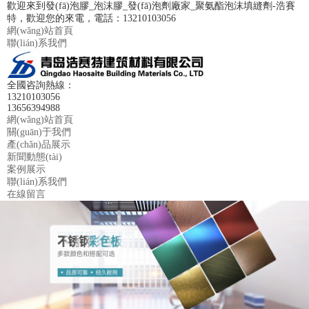
歡迎來到發(fā)泡膠_泡沫膠_發(fā)泡劑廠家_聚氨酯泡沫填縫劑-浩賽
特，歡迎您的來電，電話：13210103056
網(wǎng)站首頁
聯(lián)系我們
全國咨詢熱線：
13210103056
13656394988
網(wǎng)站首頁
關(guān)于我們
產(chǎn)品展示
新聞動態(tài)
案例展示
聯(lián)系我們
在線留言